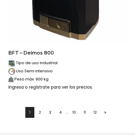
BFT – Deimos 800
Tipo de uso industrial
Uso Semi intensivo
Peso máx: 900 kg
Ingresa o regístrate para ver los precios.
1
2
3
4
…
10
11
12