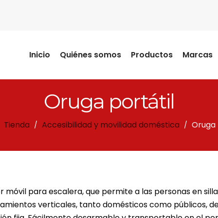
Inicio
Quiénes somos
Productos
Marcas
Oruga portátil
Tienda
Accesibilidad y movilidad doméstica
Oruga 
/
/
r móvil para escalera, que permite a las personas en sill
amientos verticales, tanto domésticos como públicos, de
ción fija. Fácilmente desarmable y transportable en el po