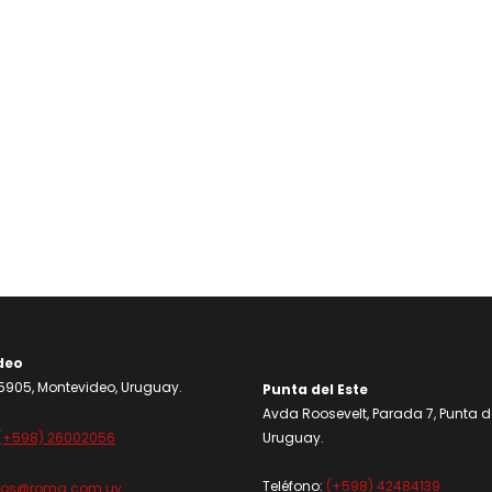
deo
905, Montevideo, Uruguay.
Punta del Este
Avda Roosevelt, Parada 7, Punta de
(+598) 26002056
Uruguay.
Teléfono:
(+598) 42484139
dos@roma.com.uy