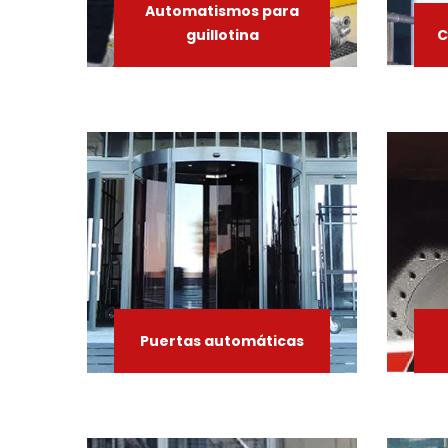
Automatismos
para
guillotina
C
Puertas
automáticas