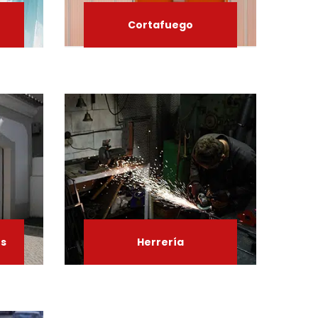
Cortafuego
es
Herrería