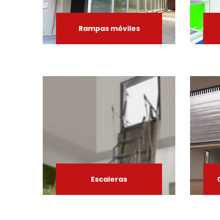
Rampas
móviles
Escaleras