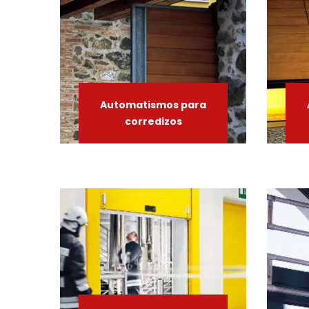
Automatismos
para
corredizos