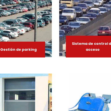
Sistema
de
control
Gestión
de
parking
acceso