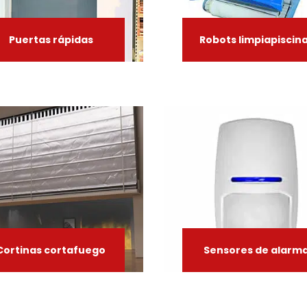
Puertas
rápidas
Robots
limpiapiscin
Cortinas
cortafuego
Sensores
de
alarm