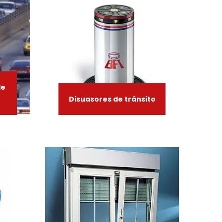
de
Disuasores
de
tránsito