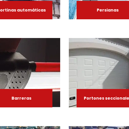
ortinas
automáticas
Persianas
Barreras
Portones
seccional