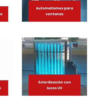
Automatismos
para
as
ventanas
Esterilización
con
a
luces
UV