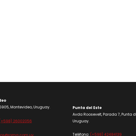
deo
905, Montevideo, Uruguay.
Punta del Este
Avda Roosevelt, Parada 7, Punta de
(+598) 26002056
Uruguay.
Teléfono:
(+598) 42484139
dos@roma.com.uy