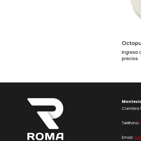
Octop
Ingresa o
precios.
Montevi
Coimbra 5
Teléfono:
Email:
to