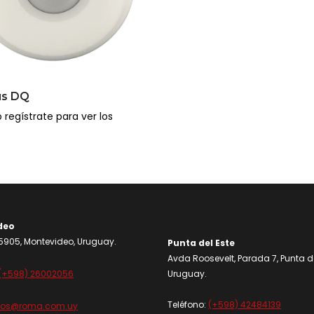
us DQ
 regístrate para ver los
deo
905, Montevideo, Uruguay.
Punta del Este
Avda Roosevelt, Parada 7, Punta de
(+598) 26002056
Uruguay.
Teléfono:
(+598) 42484139
dos@roma.com.uy