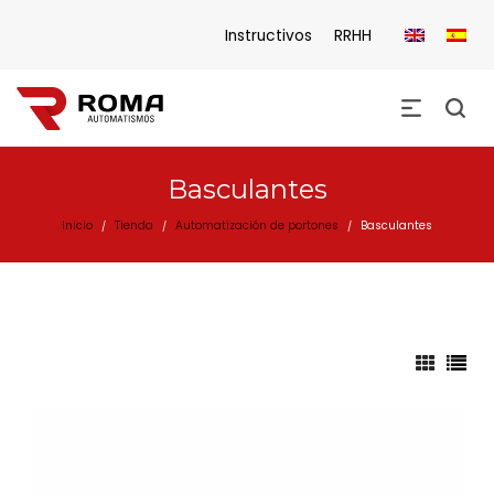
Instructivos
RRHH
Basculantes
Inicio
Tienda
Automatización de portones
Basculantes
/
/
/