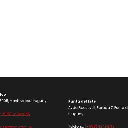
deo
905, Montevideo, Uruguay.
Punta del Este
Avda Roosevelt, Parada 7, Punta de
(+598) 26002056
Uruguay.
Teléfono:
(+598) 42484139
dos@roma.com.uy