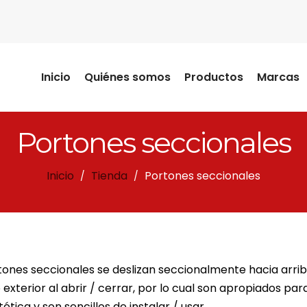
Inicio
Quiénes somos
Productos
Marcas
Portones seccionales
Inicio
Tienda
Portones seccionales
/
/
tones seccionales se deslizan seccionalmente hacia arrib
 exterior al abrir / cerrar, por lo cual son apropiados pa
ética y son sencillos de instalar / usar.