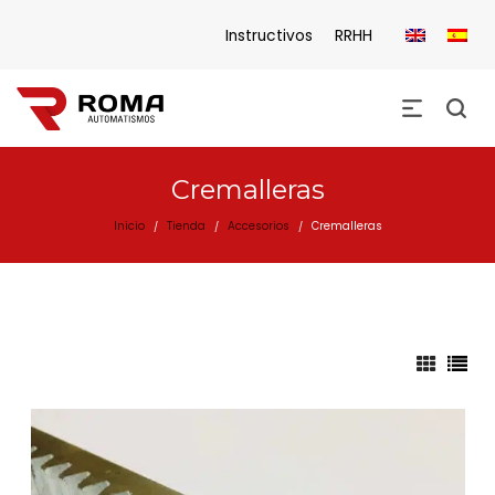
Instructivos
RRHH
Cremalleras
Inicio
Tienda
Accesorios
Cremalleras
/
/
/