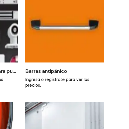
Accesorios opcionales para puertas cortafuego metálicas y puertas multipropósito
Barras antipánico
os
Ingresa o regístrate para ver los
precios.