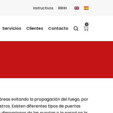
Instructivos
RRHH
0
Servicios
Clientes
Contacto
 áreas evitando la propagación del fuego, por
stros. Existen diferentes tipos de puertas
s dimensiones de las puertas o la pared en la