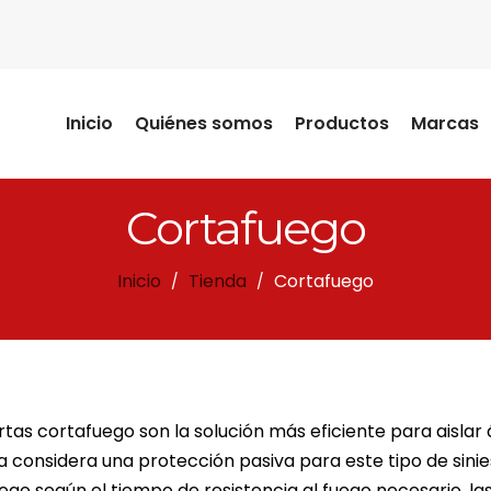
Inicio
Quiénes somos
Productos
Marcas
Cortafuego
Inicio
Tienda
Cortafuego
/
/
rtas cortafuego son la solución más eficiente para aislar
 la considera una protección pasiva para este tipo de sinie
ego según el tiempo de resistencia al fuego necesario, la