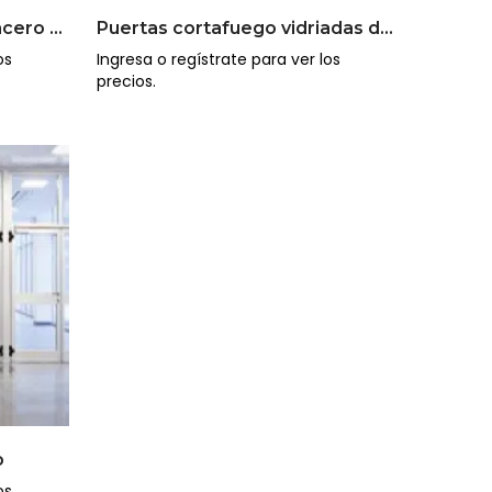
Puertas contrafuego de acero vidriadas
Puertas cortafuego vidriadas de aluminio
os
Ingresa o regístrate para ver los
precios.
o
os