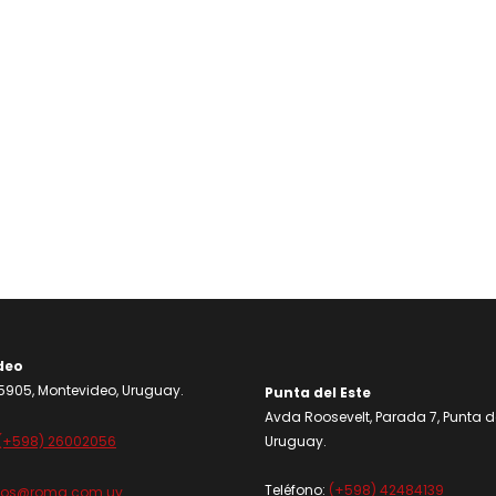
deo
905, Montevideo, Uruguay.
Punta del Este
Avda Roosevelt, Parada 7, Punta de
(+598) 26002056
Uruguay.
Teléfono:
(+598) 42484139
dos@roma.com.uy