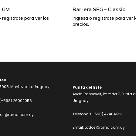
a GM
Barrera SEG – Classic
 regístrate para ver los
Ingresa o regístrate para ver l
precios.
deo
905, Montevideo, Uruguay.
Punta del Este
Avda Roosevelt, Parada 7, Punta de
(+598) 26002056
Uruguay.
Teléfono:
(+598) 42484139
dos@roma.com.uy
Email:
todos@roma.com.uy