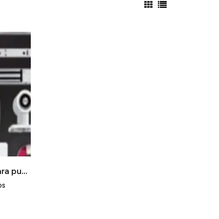
Accesorios opcionales para puertas cortafuego metálicas y puertas multipropósito
os