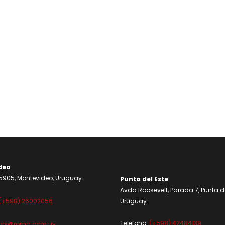
deo
905, Montevideo, Uruguay.
Punta del Este
Avda Roosevelt, Parada 7, Punta de
(+598) 26002056
Uruguay.
Teléfono:
(+598) 42484139
dos@roma.com.uy