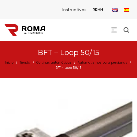
Instructivos
RRHH
BFT – Loop 50/15
Inicio
Tienda
Cortinas automáticas
Automatismos para persianas
/
/
/
/
BFT – Loop 50/15