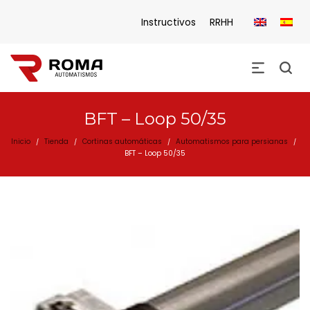
Instructivos
RRHH
BFT – Loop 50/35
Inicio
Tienda
Cortinas automáticas
Automatismos para persianas
/
/
/
/
BFT – Loop 50/35