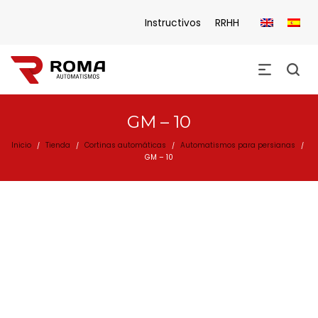
Instructivos
RRHH
GM – 10
Inicio
Tienda
Cortinas automáticas
Automatismos para persianas
/
/
/
/
GM – 10