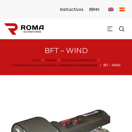
Instructivos
RRHH
BFT – WIND
Inicio
Tienda
Cortinas automáticas
/
/
/
Automatismos para cortinas metálicas contrapesadas
BFT – WIND
/