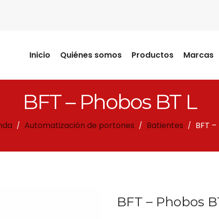
Inicio
Quiénes somos
Productos
Marcas
BFT – Phobos BT L
nda
Automatización de portones
Batientes
BFT –
/
/
/
BFT – Phobos B