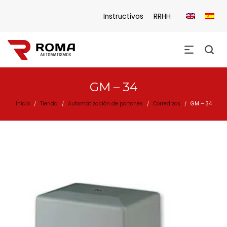
Instructivos
RRHH
GM – 34
Inicio
Tienda
Automatización de portones
Corredizos
GM – 34
/
/
/
/