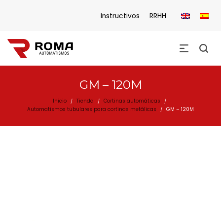
Instructivos
RRHH
GM – 120M
Inicio
Tienda
Cortinas automáticas
/
/
/
Automatismos tubulares para cortinas metálicas
GM – 120M
/