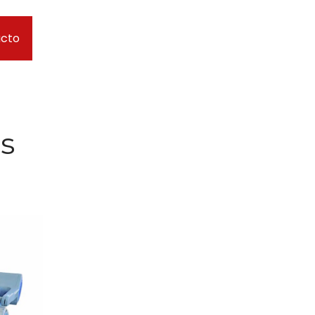
ucto
s