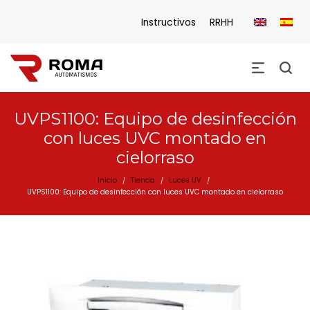
Instructivos
RRHH
UVPS1100: Equipo de desinfección
con luces UVC montado en
cielorraso
Inicio
Tienda
Luces UV
/
/
/
UVPS1100: Equipo de desinfección con luces UVC montado en cielorraso