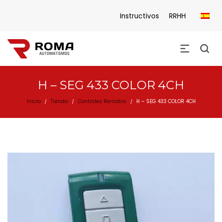
Instructivos
RRHH
H – SEG 433 COLOR 4CH
Inicio
Tienda
Controles Remotos
H – SEG 433 COLOR 4CH
/
/
/