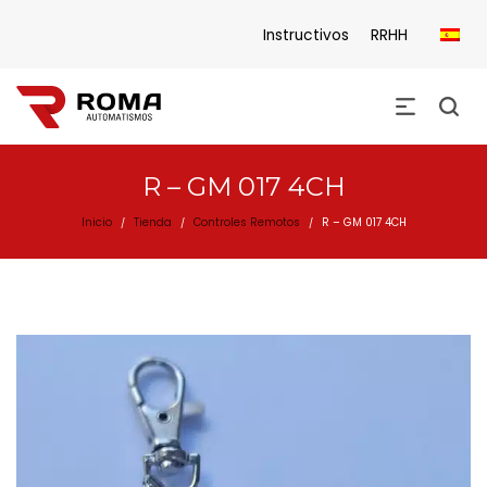
Instructivos
RRHH
R – GM 017 4CH
Inicio
Tienda
Controles Remotos
R – GM 017 4CH
/
/
/