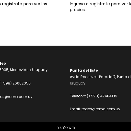
 regístrate para ver los
Ingresa o regístrate para ver l
precios.
deo
905, Montevideo, Uruguay.
Punta del Este
Avda Roosevelt, Parada 7, Punta de
(+598) 26002056
Uruguay.
Teléfono:
(+598) 42484139
dos@roma.com.uy
Email:
todos@roma.com.uy
DISEÑO WEB