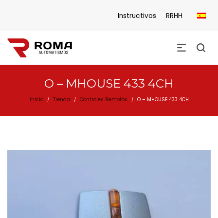
Instructivos
RRHH
O – MHOUSE 433 4CH
Inicio
Tienda
Controles Remotos
O – MHOUSE 433 4CH
/
/
/