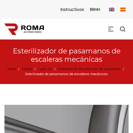
Instructivos
RRHH
Esterilizador de pasamanos de
escaleras mecánicas
Inicio
Tienda
Luces UV
Sistemas de desinfección de superficies
/
/
/
/
Esterilizador de pasamanos de escaleras mecánicas