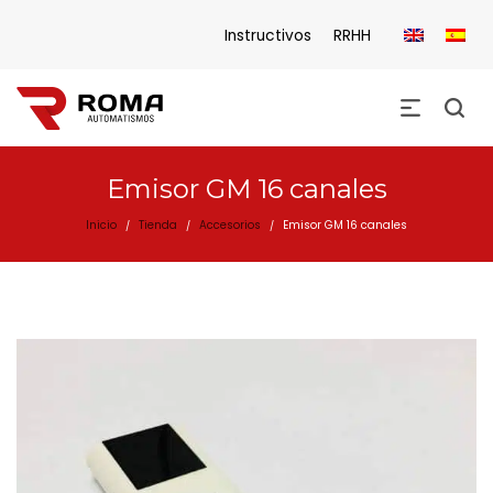
Instructivos
RRHH
Emisor GM 16 canales
Inicio
Tienda
Accesorios
Emisor GM 16 canales
/
/
/