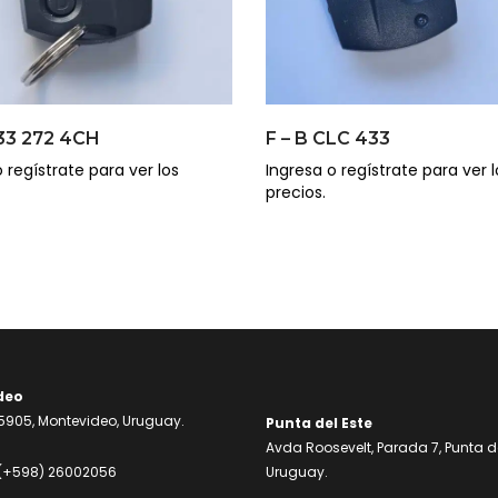
433 272 4CH
F – B CLC 433
 regístrate para ver los
Ingresa o regístrate para ver l
precios.
deo
905, Montevideo, Uruguay.
Punta del Este
Avda Roosevelt, Parada 7, Punta de
(+598) 26002056
Uruguay.